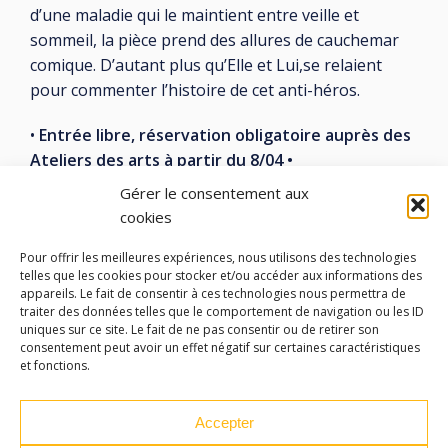
d’une maladie qui le maintient entre veille et
sommeil, la pièce prend des allures de cauchemar
comique. D’autant plus qu’Elle et Lui,se relaient
pour commenter l’histoire de cet anti-héros.
•
Entrée libre
, réservation obligatoire auprès des
Ateliers des arts à partir du 8/04 •
Gérer le consentement aux
cookies
Pour offrir les meilleures expériences, nous utilisons des technologies
telles que les cookies pour stocker et/ou accéder aux informations des
LES ATELIERS DES ARTS
appareils. Le fait de consentir à ces technologies nous permettra de
traiter des données telles que le comportement de navigation ou les ID
uniques sur ce site. Le fait de ne pas consentir ou de retirer son
32 Rue 86E Régiment d'Infanterie
consentement peut avoir un effet négatif sur certaines caractéristiques
43000 Le Puy-en-Velay
et fonctions.
04 71 04 37 35
Accepter
ateliersdesarts@lepuyenvelay.fr