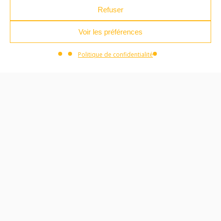
Refuser
Voir les préférences
Facebook
Instagram
Youtube
Soundcloud
Politique de confidentialité
S'inscrire à la newsletter
Plan du site
Mentions légales
Politique de confidentialité