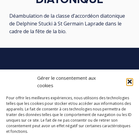
Déambulation de la classe d’accordéon diatonique
de Delphine Stucki à St Germain Laprade dans le
cadre de la fête de la bio.
LES ATELIERS DES ARTS
Gérer le consentement aux
cookies
32 Rue 86E Régiment d'Infanterie
43000 Le Puy-en-Velay
Pour offrir les meilleures expériences, nous utilisons des technologies
telles que les cookies pour stocker et/ou accéder aux informations des
04 71 04 37 35
appareils. Le fait de consentir à ces technologies nous permettra de
traiter des données telles que le comportement de navigation ou les ID
ateliersdesarts@lepuyenvelay.fr
uniques sur ce site. Le fait de ne pas consentir ou de retirer son
consentement peut avoir un effet négatif sur certaines caractéristiques
et fonctions.