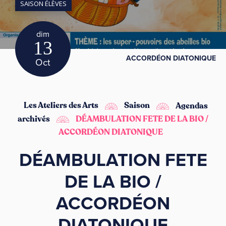
SAISON ÉLÈVES
dim
13
ACCORDÉON DIATONIQUE
Oct
Les Ateliers des Arts
Saison
Agendas
archivés
DÉAMBULATION FETE DE LA BIO /
ACCORDÉON DIATONIQUE
DÉAMBULATION FETE
DE LA BIO /
ACCORDÉON
DIATONIQUE