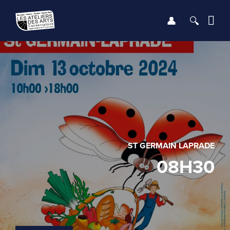
Se connect
Recher
Me
LE CONSERVATOIRE
DÉBUTER
LES ENSEIGNEMENTS
ST GERMAIN LAPRADE
SAISON
08H30
INFOS PRATIQUES