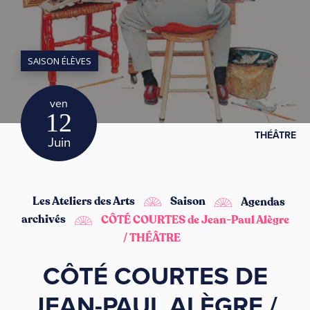
SAISON ÉLÈVES
ven
12
THÉÂTRE
Juin
Les Ateliers des Arts
Saison
Agendas
archivés
CÔTÉ COURTES de Jean-Paul Alègre
/ THÉÂTRE
CÔTÉ COURTES DE
JEAN-PAUL ALÈGRE /