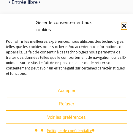
• Entrée libre •
Gérer le consentement aux
cookies
LES ATELIERS DES ARTS
Pour offrir les meilleures expériences, nous utilisons des technologies
telles que les cookies pour stocker et/ou accéder aux informations des
appareils. Le fait de consentir à ces technologies nous permettra de
32 Rue 86E Régiment d'Infanterie
traiter des données telles que le comportement de navigation ou les ID
43000 Le Puy-en-Velay
uniques sur ce site. Le fait de ne pas consentir ou de retirer son
consentement peut avoir un effet négatif sur certaines caractéristiques
et fonctions.
04 71 04 37 35
ateliersdesarts@lepuyenvelay.fr
Accepter
Refuser
Facebook
Instagram
Youtube
Soundcloud
Voir les préférences
S'inscrire à la newsletter
Politique de confidentialité