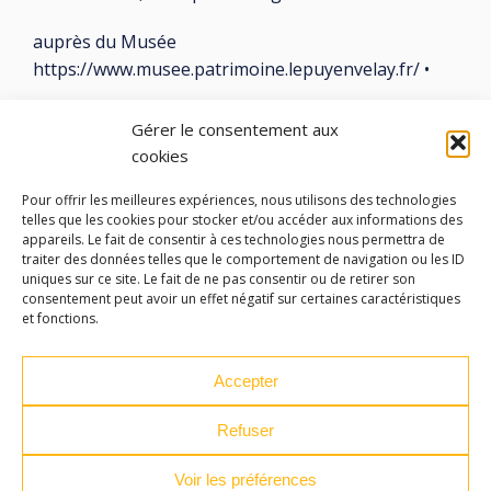
auprès du Musée
https://www.musee.patrimoine.lepuyenvelay.fr/ •
Gérer le consentement aux
cookies
Pour offrir les meilleures expériences, nous utilisons des technologies
LES ATELIERS DES ARTS
telles que les cookies pour stocker et/ou accéder aux informations des
appareils. Le fait de consentir à ces technologies nous permettra de
traiter des données telles que le comportement de navigation ou les ID
32 Rue 86E Régiment d'Infanterie
uniques sur ce site. Le fait de ne pas consentir ou de retirer son
43000 Le Puy-en-Velay
consentement peut avoir un effet négatif sur certaines caractéristiques
et fonctions.
04 71 04 37 35
ateliersdesarts@lepuyenvelay.fr
Accepter
Refuser
Facebook
Instagram
Youtube
Soundcloud
Voir les préférences