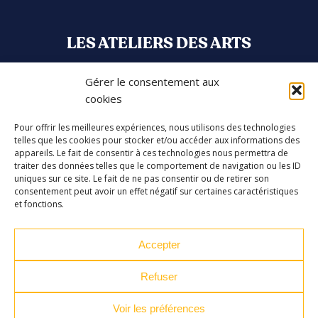
LES ATELIERS DES ARTS
32 Rue 86E Régiment d'Infanterie
Gérer le consentement aux
43000 Le Puy-en-Velay
cookies
04 71 04 37 35
Pour offrir les meilleures expériences, nous utilisons des technologies
telles que les cookies pour stocker et/ou accéder aux informations des
ateliersdesarts@lepuyenvelay.fr
appareils. Le fait de consentir à ces technologies nous permettra de
traiter des données telles que le comportement de navigation ou les ID
uniques sur ce site. Le fait de ne pas consentir ou de retirer son
consentement peut avoir un effet négatif sur certaines caractéristiques
Facebook
Instagram
Youtube
Soundcloud
et fonctions.
Accepter
S'inscrire à la newsletter
Refuser
Voir les préférences