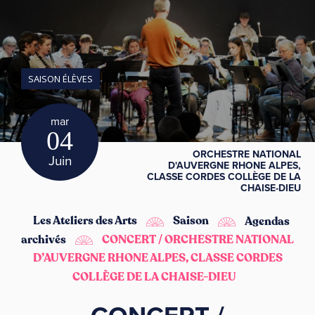
SAISON ÉLÈVES
mar
04
ORCHESTRE NATIONAL
Juin
D'AUVERGNE RHONE ALPES,
CLASSE CORDES COLLÈGE DE LA
CHAISE-DIEU
Les Ateliers des Arts
Saison
Agendas
archivés
CONCERT / ORCHESTRE NATIONAL
D’AUVERGNE RHONE ALPES, CLASSE CORDES
COLLÈGE DE LA CHAISE-DIEU