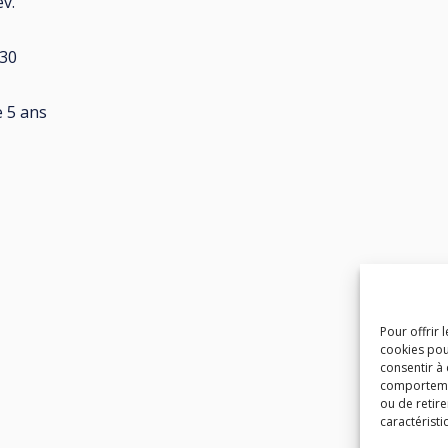
év.
30
e 5 ans
Pour offrir 
cookies pou
consentir à
comportement
ou de retire
caractéristi