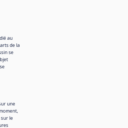
édié au
arts de la
ssin se
bjet
 se
 sur une
u moment,
 sur le
ures