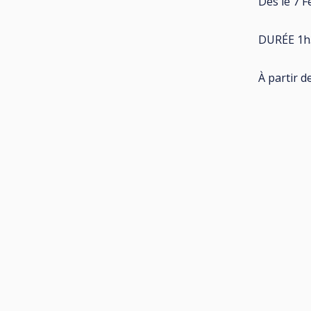
Dès le 7 F
DURÉE 1h
À partir d