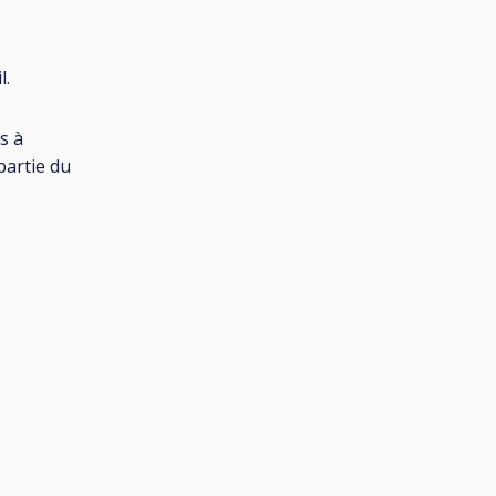
l.
s à
partie du