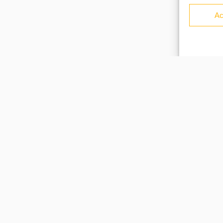
Ac
Facebook
Instagram
Youtube
Soundcloud
S'inscrire à la newsletter