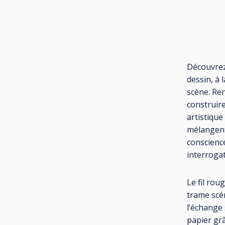
Découvrez 
dessin, à 
scène. Ren
construire
artistique
mélangent,
conscienc
interroga
Le fil rou
trame scé
l’échange 
papier gr