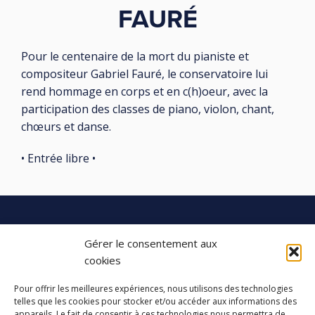
FAURÉ
Pour le centenaire de la mort du pianiste et
compositeur Gabriel Fauré, le conservatoire lui
rend hommage en corps et en c(h)oeur, avec la
participation des classes de piano, violon, chant,
chœurs et danse.
• Entrée libre •
Gérer le consentement aux
LES ATELIERS DES ARTS
cookies
32 Rue 86E Régiment d'Infanterie
Pour offrir les meilleures expériences, nous utilisons des technologies
43000 Le Puy-en-Velay
telles que les cookies pour stocker et/ou accéder aux informations des
appareils. Le fait de consentir à ces technologies nous permettra de