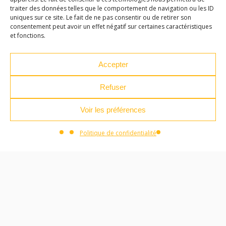
traiter des données telles que le comportement de navigation ou les ID
04 71 04 37 35
uniques sur ce site. Le fait de ne pas consentir ou de retirer son
consentement peut avoir un effet négatif sur certaines caractéristiques
ateliersdesarts@lepuyenvelay.fr
et fonctions.
Accepter
Facebook
Instagram
Youtube
Soundcloud
Refuser
S'inscrire à la newsletter
Voir les préférences
Politique de confidentialité