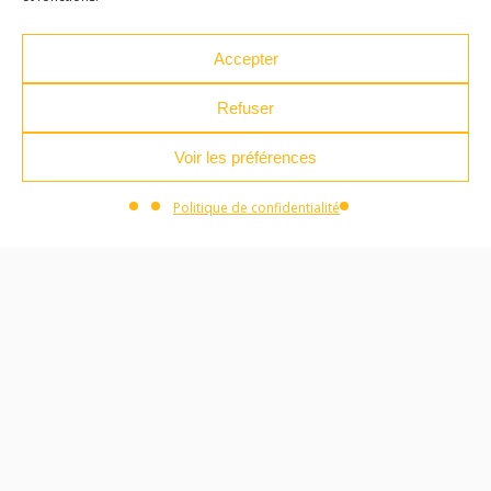
43000 Le Puy-en-Velay
Accepter
04 71 04 37 35
Refuser
ateliersdesarts@lepuyenvelay.fr
Voir les préférences
Facebook
Instagram
Youtube
Soundcloud
Politique de confidentialité
S'inscrire à la newsletter