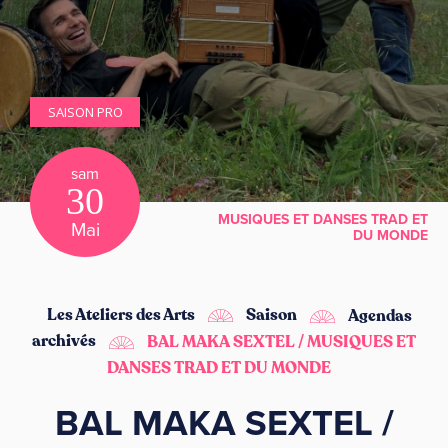
SAISON PRO
sam
30
MUSIQUES ET DANSES TRAD ET
Mai
DU MONDE
Les Ateliers des Arts
Saison
Agendas
archivés
BAL MAKA SEXTEL / MUSIQUES ET
DANSES TRAD ET DU MONDE
BAL MAKA SEXTEL /