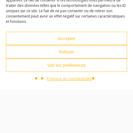
appareils. Le fait de consentir à ces technologies nous permettra de
traiter des données telles que le comportement de navigation ou les ID
04 71 04 37 35
uniques sur ce site. Le fait de ne pas consentir ou de retirer son
consentement peut avoir un effet négatif sur certaines caractéristiques
ateliersdesarts@lepuyenvelay.fr
et fonctions.
Accepter
Facebook
Instagram
Youtube
Soundcloud
Refuser
S'inscrire à la newsletter
Voir les préférences
Politique de confidentialité