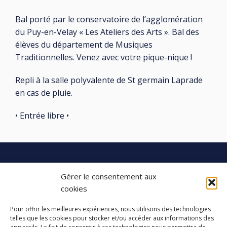
Bal porté par le conservatoire de l’agglomération
du Puy-en-Velay « Les Ateliers des Arts ». Bal des
élèves du département de Musiques
Traditionnelles. Venez avec votre pique-nique !
Repli à la salle polyvalente de St germain Laprade
en cas de pluie.
• Entrée libre •
Gérer le consentement aux
LES ATELIERS DES ARTS
cookies
32 Rue 86E Régiment d'Infanterie
Pour offrir les meilleures expériences, nous utilisons des technologies
telles que les cookies pour stocker et/ou accéder aux informations des
43000 Le Puy-en-Velay