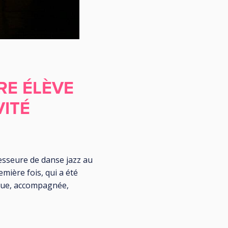
RE ÉLÈVE
VITÉ
ofesseure de danse jazz au
emière fois, qui a été
nue, accompagnée,