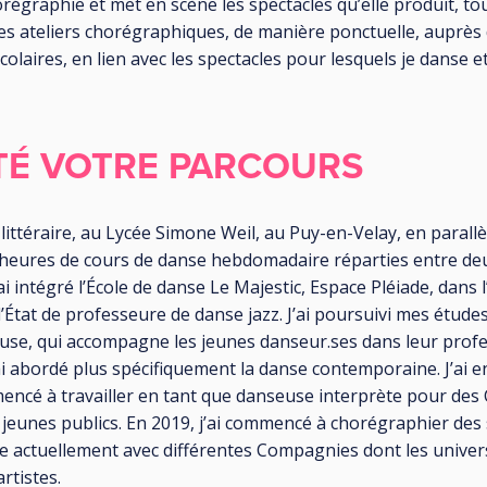
orégraphie et met en scène les spectacles qu’elle produit, tou
des ateliers chorégraphiques, de manière ponctuelle, auprès 
colaires, en lien avec les spectacles pour lesquels je danse e
TÉ VOTRE PARCOURS
littéraire, au Lycée Simone Weil, au Puy-en-Velay, en parallèle
’heures de cours de danse hebdomadaire réparties entre deu
i intégré l’École de danse Le Majestic, Espace Pléiade, dans l’A
État de professeure de danse jazz. J’ai poursuivi mes études
ouse, qui accompagne les jeunes danseur.ses dans leur profes
ai abordé plus spécifiquement la danse contemporaine. J’ai 
mencé à travailler en tant que danseuse interprète pour de
 jeunes publics. En 2019, j’ai commencé à chorégraphier des
ille actuellement avec différentes Compagnies dont les univer
rtistes.